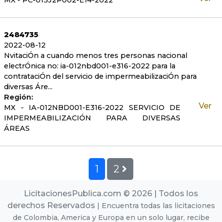
MX - PC-013J2P002-E14-2022
2484735
2022-08-12
NvitaciÓn a cuando menos tres personas nacional
electrÓnica no: ia-012nbd001-e316-2022 para la
contrataciÓn del servicio de impermeabilizaciÓn para
diversas Áre...
Región:
Ver
MX - IA-012NBD001-E316-2022 SERVICIO DE
IMPERMEABILIZACIÓN PARA DIVERSAS
ÁREAS
1
2
LicitacionesPublica.com © 2026 | Todos los
derechos Reservados
| Encuentra todas las licitaciones
de Colombia, America y Europa en un solo lugar, recibe