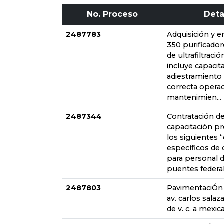
No. Proceso
Deta
2487783
Adquisición y e
350 purificado
de ultrafiltración
incluye capacit
adiestramiento
correcta operac
mantenimien...
2487344
Contratación de
capacitación pr
los siguientes 
específicos de 
para personal 
puentes federale
2487803
PavimentaciÓn 
av. carlos salaza
de v. c. a mexica