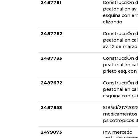
2487781
ConstrucciÓn 
peatonal en av.
esquina con er
elizondo
2487762
ConstrucciÓn 
peatonal en ca
av. 12 de marzo
2487733
ConstrucciÓn 
peatonal en cal
prieto esq. con 
2487672
ConstrucciÓn 
peatonal en cal
esquina con ru
2487853
S18/ad/217/202
medicamentos
psicotropicos 3
2479073
Inv. mercado