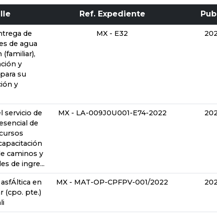
lle
Ref. Expediente
Pub
ntrega de
MX - E32
202
res de agua
 (familiar),
ación y
 para su
ión y
l servicio de
MX - LA-009J0U001-E74-2022
202
esencial de
“cursos
capacitación
de caminos y
s de ingre...
asfÁltica en
MX - MAT-OP-CPFPV-001/2022
202
r (cpo. pte.)
li