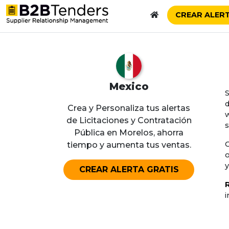
CREAR ALERT
B2BTenders Supplier Relationship Management
Mexico
Crea y Personaliza tus alertas
w
de Licitaciones y Contratación
s
Pública en Morelos, ahorra
tiempo y aumenta tus ventas.
o
y
CREAR ALERTA GRATIS
i