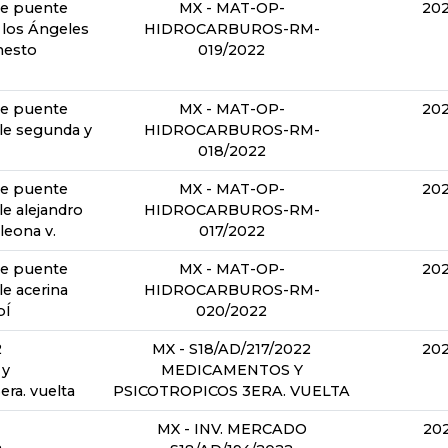
de puente
MX - MAT-OP-
202
 los Ángeles
HIDROCARBUROS-RM-
nesto
019/2022
de puente
MX - MAT-OP-
202
lle segunda y
HIDROCARBUROS-RM-
018/2022
de puente
MX - MAT-OP-
202
le alejandro
HIDROCARBUROS-RM-
leona v.
017/2022
de puente
MX - MAT-OP-
202
le acerina
HIDROCARBUROS-RM-
bÍ
020/2022
2
MX - S18/AD/217/2022
202
 y
MEDICAMENTOS Y
era. vuelta
PSICOTROPICOS 3ERA. VUELTA
MX - INV. MERCADO
202