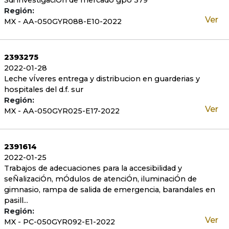
Sdi investigaciÓn de mercado gpo 379
Región:
Ver
MX - AA-050GYR088-E10-2022
2393275
2022-01-28
Leche vÍveres entrega y distribucion en guarderias y
hospitales del d.f. sur
Región:
Ver
MX - AA-050GYR025-E17-2022
2391614
2022-01-25
Trabajos de adecuaciones para la accesibilidad y
seÑalizaciÓn, mÓdulos de atenciÓn, iluminaciÓn de
gimnasio, rampa de salida de emergencia, barandales en
pasill...
Región:
Ver
MX - PC-050GYR092-E1-2022